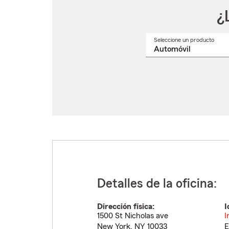
¿
Seleccione un producto
Selec
un
nomb
de
produ
del
menú
despl
Detalles de la oficina:
Dirección física:
I
1500 St Nicholas ave
I
New York
,
NY
10033
E