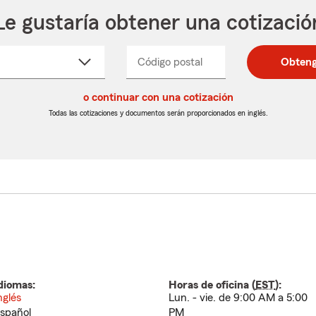
Le gustaría obtener una cotizació
cione
Código postal
Ingresa
Ingresa
Obteng
_____
un
un
re
código
código
cto
o continuar con una cotización
postal
postal
de
de
Todas las cotizaciones y documentos serán proporcionados en inglés.
egable
5
5
dígitos
dígitos
diomas:
Horas de oficina (
EST
):
nglés
Lun. - vie. de 9:00 AM a 5:00
spañol
PM