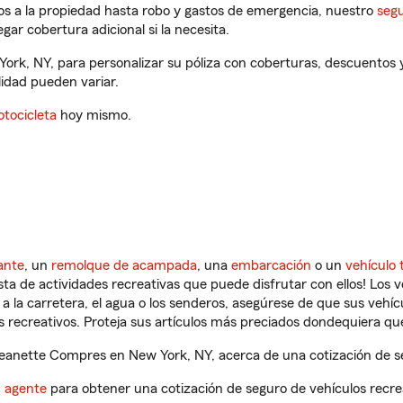
os a la propiedad hasta robo y gastos de emergencia, nuestro
segu
gar cobertura adicional si la necesita.
rk, NY, para personalizar su póliza con coberturas, descuentos
ilidad pueden variar.
tocicleta
hoy mismo.
ante
, un
remolque de acampada
, una
embarcación
o un
vehículo 
ista de actividades recreativas que puede disfrutar con ellos! Los 
a la carretera, el agua o los senderos, asegúrese de que sus vehí
 recreativos. Proteja sus artículos más preciados dondequiera qu
anette Compres en New York, NY, acerca de una cotización de se
n agente
para obtener una cotización de seguro de vehículos recre