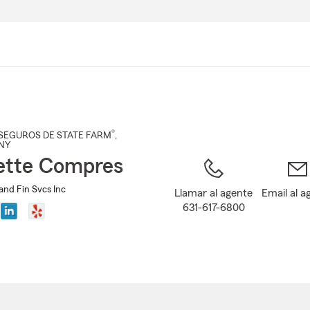
Pasar
al
contenido
principal
®
SEGUROS DE STATE FARM
,
 NY
ette Compres
and Fin Svcs Inc
Llamar al agente
Email al a
631-617-6800