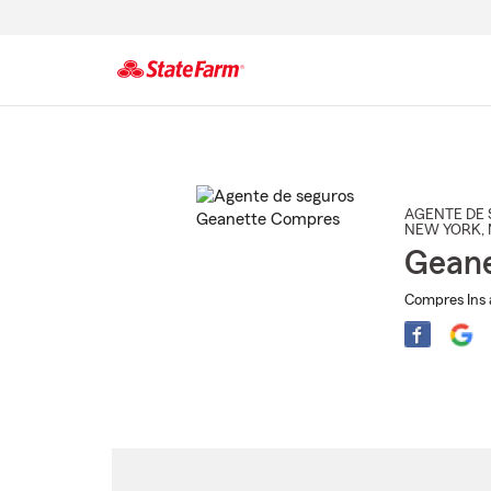
Comienzo
del
contenido
principal
AGENTE DE 
NEW YORK
,
Gean
Compres Ins 